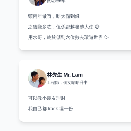
做咗嘢5年
頭兩年做嘢，唔太儲到錢
之後賺多咗，但係都越嚟越大使 😅
用水哥，終於儲到六位數去環遊世界 🥳
林先生 Mr. Lam
工程師，個女啱啱升中
可以教小朋友理財
我自己都 track 埋一份