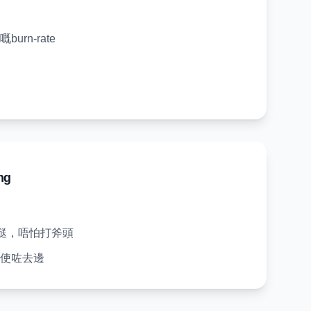
rn-rate
ng
姐買餸，唔怕打斧頭
使咗去邊