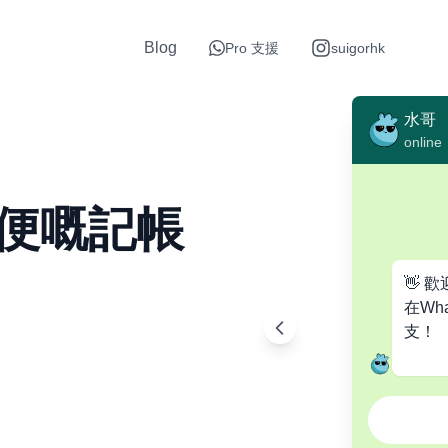
Blog
Pro 支援
suigorhk
水哥
online
便嘅記帳
👋 
在Wh
支！