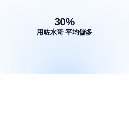
30%
用咗水哥 平均儲多