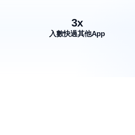
3x
入數快過其他App