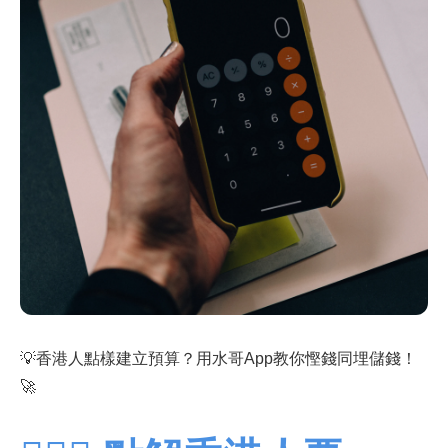
💡香港人點樣建立預算？用水哥App教你慳錢同埋儲錢！
🚀