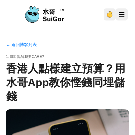
← 返回博客列表
1. 🤷🏼‍♂️ 點解我要CARE?
香港人點樣建立預算？用
水哥App教你慳錢同埋儲
錢