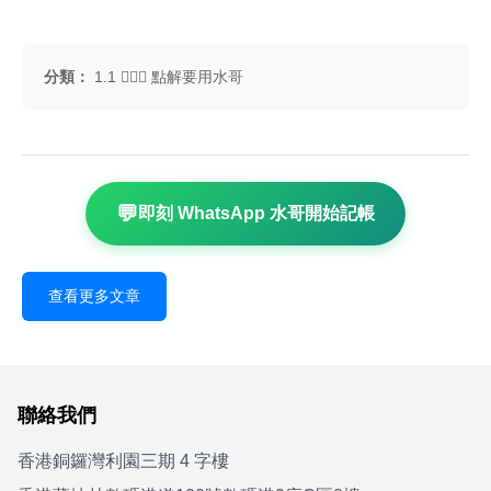
分類：
1.1 🤷🏼‍♂️ 點解要用水哥
💬
即刻 WhatsApp 水哥開始記帳
查看更多文章
聯絡我們
香港銅鑼灣利園三期 4 字樓