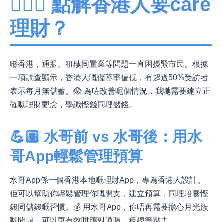
🤷🏼‍♂️ 點解香港人要care
理財？
喺香港，通脹、租樓同置業等問題一直困擾緊市民。根據
一項調查顯示，香港人嘅儲蓄率偏低，有超過50%受訪者
表示每月無儲蓄。😱 為咗改善呢個情況，我哋需要建立正
確嘅理財觀念，學識慳錢同埋儲錢。
💪🏼 水哥前 vs 水哥後：用水
哥App輕鬆管理預算
水哥App係一個香港本地嘅理財App，專為香港人設計。
佢可以幫助你輕鬆管理你嘅開支，建立預算，同埋培養慳
錢同儲錢嘅習慣。💰 用水哥App，你唔再需要擔心月光族
嘅問題，可以更有效咁應對通脹、租樓等壓力。