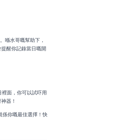
標。喺水哥嘅幫助下，
會提醒你記錄當日嘅開
日裡面，你可以試吓用
財神器！
就係你嘅最佳選擇！快