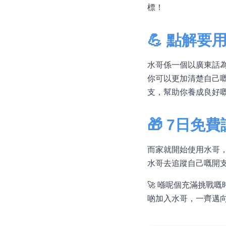
標！
💪 點解要
水哥係一個以廣東話為
你可以更加清楚自己
支，幫助你養成良好
🎁 7日免
而家就開始使用水哥
水哥去追蹤自己嘅開
🚀 喺呢個充滿挑戰
啲加入水哥，一齊邁