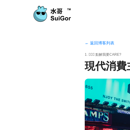
← 返回博客列表
1. 🤷🏼‍♂️ 點解我要CARE?
現代消費