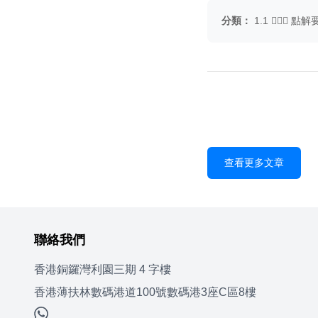
分類：
1.1 🤷🏼‍♂️
查看更多文章
聯絡我們
香港銅鑼灣利園三期 4 字樓
香港薄扶林數碼港道100號數碼港3座C區8樓