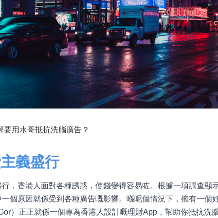
點解要用水哥抵抗洗腦廣告？
費主義盛行
盛行，香港人面對各種誘惑，使錢變得容易咗。根據一項調查顯
中一個原因就係受到各種廣告嘅影響。喺呢個情況下，擁有一個
iGor）正正就係一個專為香港人設計嘅理財App，幫助你抵抗洗