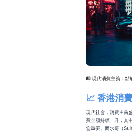
🛍️ 現代消費主義：
📈 香港消
現代社會，消費主義
費金額持續上升，其
愈重要。而水哥（Su