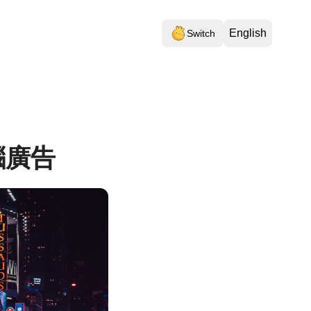
English
Switch
腦廣告