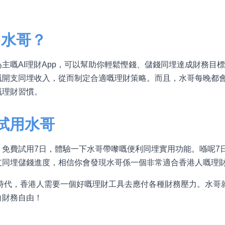
用水哥？
主嘅AI理財App，可以幫助你輕鬆慳錢、儲錢同埋達成財務目
嘅開支同埋收入，從而制定合適嘅理財策略。而且，水哥每晚都
嘅理財習慣。
費試用水哥
，免費試用7日，體驗一下水哥帶嚟嘅便利同埋實用功能。喺呢7
支同埋儲錢進度，相信你會發現水哥係一個非常適合香港人嘅理
嘅時代，香港人需要一個好嘅理財工具去應付各種財務壓力。水哥
向財務自由！