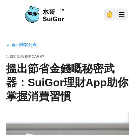
← 返回博客列表
1. 🤷🏼‍♂️ 點解我要CARE?
搵出節省金錢嘅秘密武
器：SuiGor理財App助你
掌握消費習慣