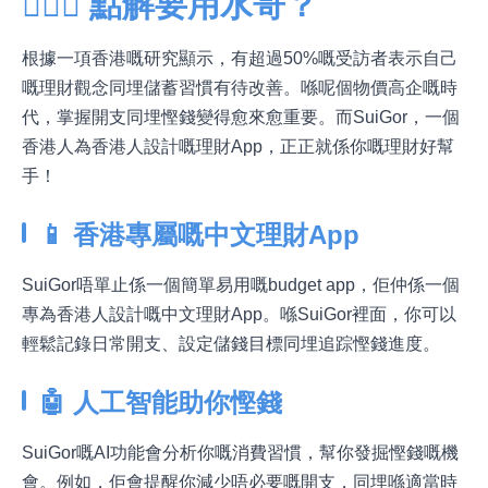
🤷🏼‍♂️ 點解要用水哥？
根據一項香港嘅研究顯示，有超過50%嘅受訪者表示自己
嘅理財觀念同埋儲蓄習慣有待改善。喺呢個物價高企嘅時
代，掌握開支同埋慳錢變得愈來愈重要。而SuiGor，一個
香港人為香港人設計嘅理財App，正正就係你嘅理財好幫
手！
📱 香港專屬嘅中文理財App
SuiGor唔單止係一個簡單易用嘅budget app，佢仲係一個
專為香港人設計嘅中文理財App。喺SuiGor裡面，你可以
輕鬆記錄日常開支、設定儲錢目標同埋追踪慳錢進度。
🤖 人工智能助你慳錢
SuiGor嘅AI功能會分析你嘅消費習慣，幫你發掘慳錢嘅機
會。例如，佢會提醒你減少唔必要嘅開支，同埋喺適當時