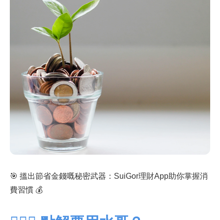
🎯 搵出節省金錢嘅秘密武器：SuiGor理財App助你掌握消
費習慣 💰